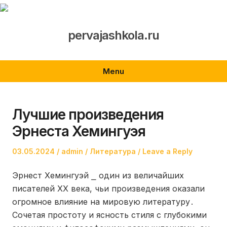
Skip
to
content
pervajashkola.ru
Menu
Лучшие произведения
Эрнеста Хемингуэя
Posted
Author
Posted
03.05.2024
admin
Литература
Leave a Reply
on
in
Эрнест Хемингуэй ⎯ один из величайших
писателей XX века, чьи произведения оказали
огромное влияние на мировую литературу․
Сочетая простоту и ясность стиля с глубокими