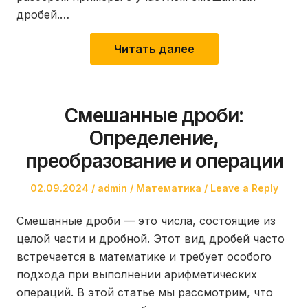
дробей.…
Читать далее
Смешанные дроби:
Определение,
преобразование и операции
Posted
Author
Posted
02.09.2024
admin
Математика
Leave a Reply
on
in
Смешанные дроби — это числа, состоящие из
целой части и дробной. Этот вид дробей часто
встречается в математике и требует особого
подхода при выполнении арифметических
операций. В этой статье мы рассмотрим, что