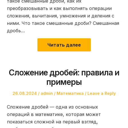
такое смешанные дроби, как их
преобразовывать и как выполнять операции
сложения, вычитания, умножения и деления с
ними. Что такое смешанные дроби? Смешанная
дробь…
Читать далее
Сложение дробей: правила и
примеры
Posted
Author
Posted
26.08.2024
admin
Математика
Leave a Reply
on
in
Сложение дробей — одна из основных
операций в математике, которая может
показаться сложной на первый взгляд,