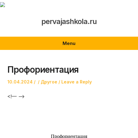
Skip
to
content
pervajashkola.ru
Menu
Профориентация
Posted
Author
Posted
10.04.2024
Другое
Leave a Reply
on
in
<!— —>
Профориентация