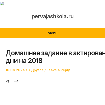
Skip
to
content
pervajashkola.ru
Menu
Домашнее задание в актирова
дни на 2018
Posted
Author
Posted
10.04.2024
Другое
Leave a Reply
on
in
<!— —>