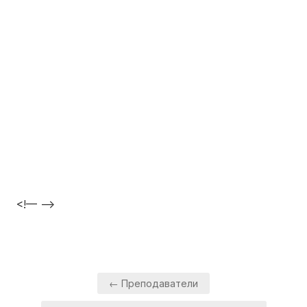
<!— —>
Навигация
← Преподаватели
по