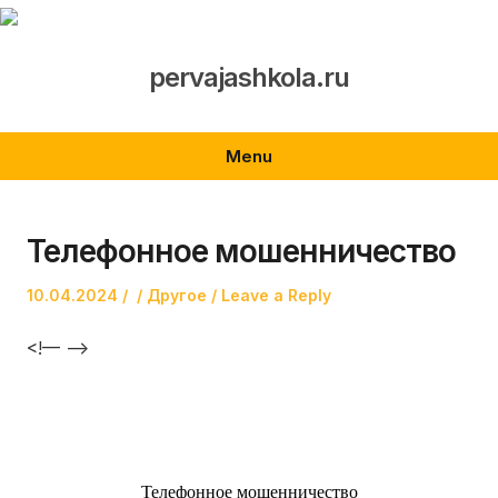
Skip
to
content
pervajashkola.ru
Menu
Телефонное мошенничество
Posted
Author
Posted
10.04.2024
Другое
Leave a Reply
on
in
<!— —>
Телефонное мошенничество